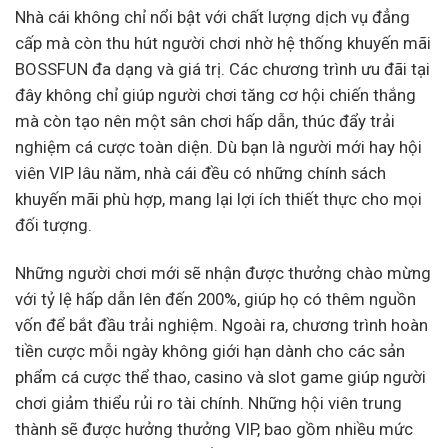
Nhà cái không chỉ nổi bật với chất lượng dịch vụ đẳng
cấp mà còn thu hút người chơi nhờ hệ thống khuyến mãi
BOSSFUN đa dạng và giá trị. Các chương trình ưu đãi tại
đây không chỉ giúp người chơi tăng cơ hội chiến thắng
mà còn tạo nên một sân chơi hấp dẫn, thúc đẩy trải
nghiệm cá cược toàn diện. Dù bạn là người mới hay hội
viên VIP lâu năm, nhà cái đều có những chính sách
khuyến mãi phù hợp, mang lại lợi ích thiết thực cho mọi
đối tượng.
Những người chơi mới sẽ nhận được thưởng chào mừng
với tỷ lệ hấp dẫn lên đến 200%, giúp họ có thêm nguồn
vốn để bắt đầu trải nghiệm. Ngoài ra, chương trình hoàn
tiền cược mỗi ngày không giới hạn dành cho các sản
phẩm cá cược thể thao, casino và slot game giúp người
chơi giảm thiểu rủi ro tài chính. Những hội viên trung
thành sẽ được hưởng thưởng VIP, bao gồm nhiều mức