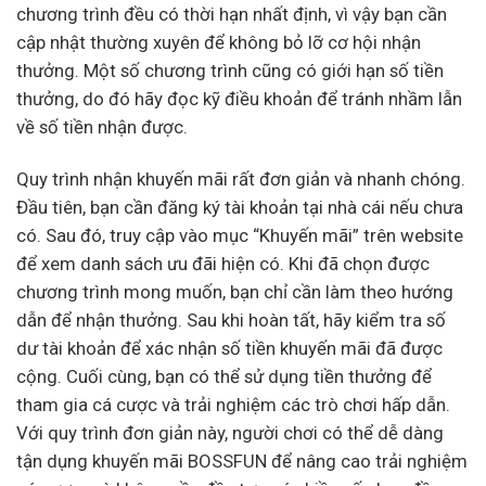
chương trình đều có thời hạn nhất định, vì vậy bạn cần
cập nhật thường xuyên để không bỏ lỡ cơ hội nhận
thưởng. Một số chương trình cũng có giới hạn số tiền
thưởng, do đó hãy đọc kỹ điều khoản để tránh nhầm lẫn
về số tiền nhận được.
Quy trình nhận khuyến mãi rất đơn giản và nhanh chóng.
Đầu tiên, bạn cần đăng ký tài khoản tại nhà cái nếu chưa
có. Sau đó, truy cập vào mục “Khuyến mãi” trên website
để xem danh sách ưu đãi hiện có. Khi đã chọn được
chương trình mong muốn, bạn chỉ cần làm theo hướng
dẫn để nhận thưởng. Sau khi hoàn tất, hãy kiểm tra số
dư tài khoản để xác nhận số tiền khuyến mãi đã được
cộng. Cuối cùng, bạn có thể sử dụng tiền thưởng để
tham gia cá cược và trải nghiệm các trò chơi hấp dẫn.
Với quy trình đơn giản này, người chơi có thể dễ dàng
tận dụng khuyến mãi BOSSFUN để nâng cao trải nghiệm