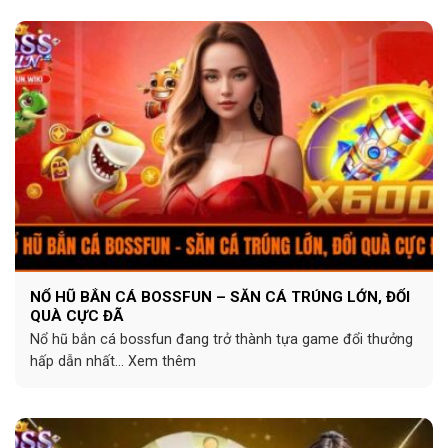
NỔ HŨ BẮN CÁ BOSSFUN – SĂN CÁ TRÚNG LỚN, ĐỔI
QUÀ CỰC ĐÃ
Nổ hũ bắn cá bossfun đang trở thành tựa game đổi thưởng
hấp dẫn nhất... Xem thêm