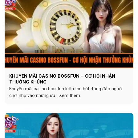
KHUYẾN MÃI CASINO BOSSFUN – CƠ HỘI NHẬN
THƯỞNG KHỦNG
Khuyến mãi casino bossfun luôn thu hút đông đảo người
chơi nhờ vào những ưu... Xem thêm