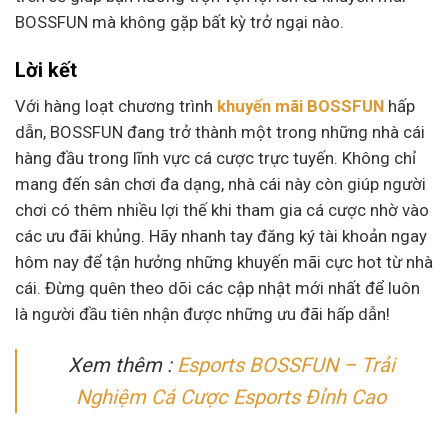
BOSSFUN mà không gặp bất kỳ trở ngại nào.
Lời kết
Với hàng loạt chương trình
khuyến mãi BOSSFUN
hấp
dẫn, BOSSFUN đang trở thành một trong những nhà cái
hàng đầu trong lĩnh vực cá cược trực tuyến. Không chỉ
mang đến sân chơi đa dạng, nhà cái này còn giúp người
chơi có thêm nhiều lợi thế khi tham gia cá cược nhờ vào
các ưu đãi khủng. Hãy nhanh tay đăng ký tài khoản ngay
hôm nay để tận hưởng những khuyến mãi cực hot từ nhà
cái. Đừng quên theo dõi các cập nhật mới nhất để luôn
là người đầu tiên nhận được những ưu đãi hấp dẫn!
Xem thêm :
Esports BOSSFUN – Trải
Nghiệm Cá Cược Esports Đỉnh Cao