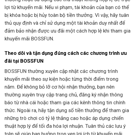
lợi từ khuyến mãi. Nếu vi phạm, tài khoản của bạn có thể
bị khóa hoặc bị hủy toàn bộ tiền thưởng. Vì vậy, hãy tuân
thủ quy định và chỉ sử dụng một tài khoản duy nhất để
đảm bảo nhận được ưu đãi một cách hợp lệ khi tham gia
khuyến mãi BOSSFUN.
Theo dõi và tận dụng đúng cách các chương trình ưu
đãi tại BOSSFUN
BOSSFUN thường xuyên cập nhật các chương trình
khuyến mãi theo sự kiện hoặc từng thời điểm trong
năm. Để không bỏ lỡ cơ hội nhận thưởng, bạn nên
thường xuyên truy cập trang chủ, đăng ký nhận thông
báo từ nhà cái hoặc tham gia các kênh thông tin chính
thức. Ngoài ra, hãy tận dụng số tiền thưởng để tham gia
những trò chơi có tỷ lệ thắng cao hoặc áp dụng chiến
thuật hợp lý để tối đa hóa lợi nhuận. Tuân thủ các lưu ý
trên sẽ giúp bạn hưởng trọn vẹn lợi ích từ khuyến mãi