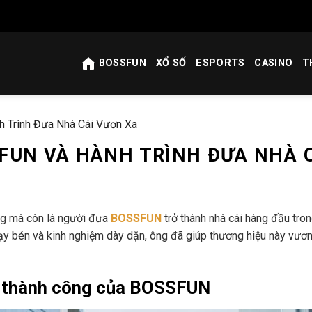
BOSSFUN
XỔ SỐ
ESPORTS
CASINO
T
Trình Đưa Nhà Cái Vươn Xa
FUN VÀ HÀNH TRÌNH ĐƯA NHÀ 
ng mà còn là người đưa
BOSSFUN
trở thành nhà cái hàng đầu tro
hạy bén và kinh nghiệm dày dặn, ông đã giúp thương hiệu này vươn
 thành công của BOSSFUN