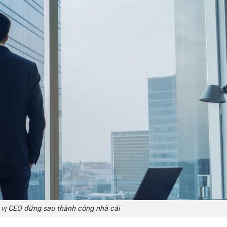
ề vị CEO đứng sau thành công nhà cái