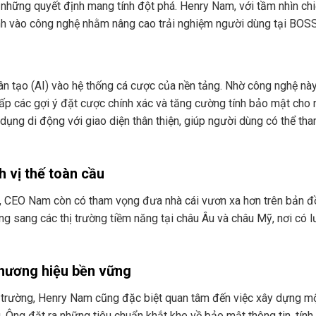
những quyết định mang tính đột phá. Henry Nam, với tầm nhìn chi
nh vào công nghệ nhằm nâng cao trải nghiệm người dùng tại BO
ân tạo (AI) vào hệ thống cá cược của nền tảng. Nhờ công nghệ này
cấp các gợi ý đặt cược chính xác và tăng cường tính bảo mật cho
 dụng di động với giao diện thân thiện, giúp người dùng có thể tha
h vị thế toàn cầu
Á, CEO Nam còn có tham vọng đưa nhà cái vươn xa hơn trên bản đ
g sang các thị trường tiềm năng tại châu Âu và châu Mỹ, nơi có 
thương hiệu bền vững
 trường, Henry Nam cũng đặc biệt quan tâm đến việc xây dựng m
. Ông đặt ra những tiêu chuẩn khắt khe về bảo mật thông tin, tính