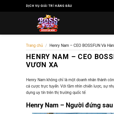
Bỏ
DỊCH VỤ GIẢI TRÍ HÀNG ĐẦU
qua
nội
dung
Trang chủ
/
Henry Nam – CEO BOSSFUN Và Hành 
HENRY NAM – CEO BOSS
VƯƠN XA
Henry Nam không chỉ là một doanh nhân thành cô
cá cược trực tuyến. Với tầm nhìn chiến lược, sự n
dựng uy tín trên thị trường quốc tế.
Henry Nam – Người đứng sau