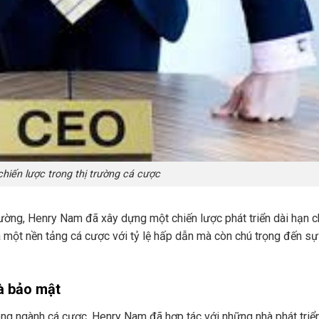
hiến lược trong thị trường cá cược
rường, Henry Nam đã xây dựng một chiến lược phát triển dài hạn 
 một nền tảng cá cược với tỷ lệ hấp dẫn mà còn chú trọng đến sự
à bảo mật
ng ngành cá cược, Henry Nam đã hợp tác với những nhà phát triể