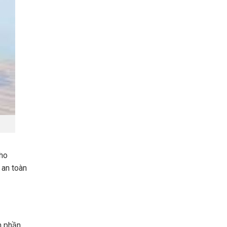
cho
 an toàn
n phần