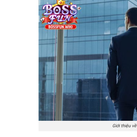
Giới thiệu v