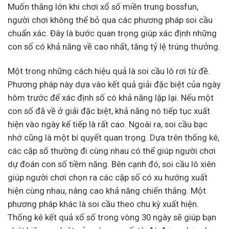
Muốn thắng lớn khi chơi xổ số miền trung bossfun,
người chơi không thể bỏ qua các phương pháp soi cầu
chuẩn xác. Đây là bước quan trọng giúp xác định những
con số có khả năng về cao nhất, tăng tỷ lệ trúng thưởng.
Một trong những cách hiệu quả là soi cầu lô rơi từ đề.
Phương pháp này dựa vào kết quả giải đặc biệt của ngày
hôm trước để xác định số có khả năng lặp lại. Nếu một
con số đã về ở giải đặc biệt, khả năng nó tiếp tục xuất
hiện vào ngày kế tiếp là rất cao. Ngoài ra, soi cầu bạc
nhớ cũng là một bí quyết quan trọng. Dựa trên thống kê,
các cặp số thường đi cùng nhau có thể giúp người chơi
dự đoán con số tiềm năng. Bên cạnh đó, soi cầu lô xiên
giúp người chơi chọn ra các cặp số có xu hướng xuất
hiện cùng nhau, nâng cao khả năng chiến thắng. Một
phương pháp khác là soi cầu theo chu kỳ xuất hiện.
Thống kê kết quả xổ số trong vòng 30 ngày sẽ giúp bạn