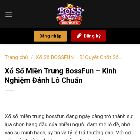
Bỏ
qua
nội
dung
Đăng nhập
Đăng ký
Trang chủ
/
Xổ Số BOSSFUN – Bí Quyết Chốt Số
Chuẩn, Cơ Hội Trúng Lớn
/
Xổ Số Miền Trung BossFun
Xổ Số Miền Trung BossFun – Kinh
– Kinh Nghiệm Đánh Lô Chuẩn
Nghiệm Đánh Lô Chuẩn
Xổ số miền trung bossfun đang ngày càng trở thành sự
lựa chọn hàng đầu của nhiều người đam mê lô đề, nhờ
vào sự minh bạch, uy tín và tỷ lệ trả thưởng cao. Với cơ