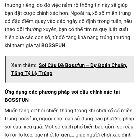
thưởng riêng, do đó việc nắm rõ thông tin này sẽ giúp
bạn đặt cược chính xác hơn. Ngoài ra, xổ số miền trung
có đặc điểm quay vào các ngày cố định trong tuần, nếu
theo dõi thường xuyên, bạn có thể tìm ra quy luật xuất
hiện của các con số, từ đó tăng khả năng trúng thưởng
khi tham gia tại
BOSSFUN
.
Xem thêm:
Soi Cầu Đề Bossfun – Dự Đoán Chuẩn,
Tăng Tỷ Lệ Trúng
Ứng dụng các phương pháp soi cầu chính xác tại
BOSSFUN
Muốn tăng cơ hội chiến thắng trong khi chơi xổ số miền
trung bossfun, người chơi cần sử dụng các phương pháp
soi cầu hiệu quả. Một số cách phổ biến bao gồm soi cầu
lô rơi, lô kép, bạc nhớ, lô xiên,… giúp người chơi xác định