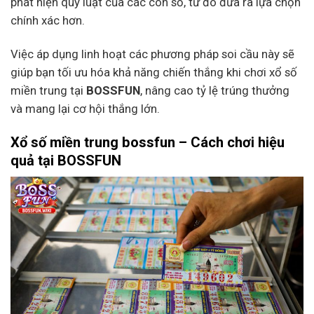
phát hiện quy luật của các con số, từ đó đưa ra lựa chọn
chính xác hơn.
Việc áp dụng linh hoạt các phương pháp soi cầu này sẽ
giúp bạn tối ưu hóa khả năng chiến thắng khi chơi xổ số
miền trung tại
BOSSFUN
, nâng cao tỷ lệ trúng thưởng
và mang lại cơ hội thắng lớn.
Xổ số miền trung bossfun – Cách chơi hiệu
quả tại BOSSFUN