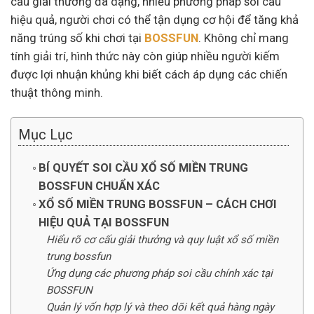
cấu giải thưởng đa dạng, nhiều phương pháp soi cầu
hiệu quả, người chơi có thể tận dụng cơ hội để tăng khả
năng trúng số khi chơi tại
BOSSFUN
. Không chỉ mang
tính giải trí, hình thức này còn giúp nhiều người kiếm
được lợi nhuận khủng khi biết cách áp dụng các chiến
thuật thông minh.
Mục Lục
BÍ QUYẾT SOI CẦU XỔ SỐ MIỀN TRUNG
BOSSFUN CHUẨN XÁC
XỔ SỐ MIỀN TRUNG BOSSFUN – CÁCH CHƠI
HIỆU QUẢ TẠI BOSSFUN
Hiểu rõ cơ cấu giải thưởng và quy luật xổ số miền
trung bossfun
Ứng dụng các phương pháp soi cầu chính xác tại
BOSSFUN
Quản lý vốn hợp lý và theo dõi kết quả hàng ngày