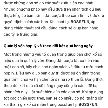
được những con số có xác suất xuất hiện cao nhất.
Những phương pháp này đều dựa trên phân tích dữ liệu
thực tế, giúp bạn tránh đặt cược theo cảm tính và đưa ra
quyết định chính xác hơn. Khi chơi tại
BOSSFUN
, áp
dụng chiến thuật soi cầu đúng cách sẽ giúp bạn nâng
cao tỷ lệ trúng giải.
Quản lý vốn hợp lý và theo dõi kết quả hàng ngày
Một trong những yếu tố quan trọng giúp bạn chơi xổ số
hiệu quả là quản lý vốn. Đừng đặt cược tất cả tiền vào
một con số, hãy chia nhỏ ngân sách và đầu tư một cách
hợp lý. Điều này giúp bạn duy trì được sự ổn định trong
quá trình chơi và hạn chế tối đa rủi ro thua lỗ. Đồng thời,
theo dõi kết quả xổ số hàng ngày cũng là cách để bạn
phân tích quy luật xuất hiện của các con số. Khi áp dụng
tốt các chiến lược trên, bạn sẽ có nhiều cơ hội thắng lớn
khi tham gia xổ số miền trung bossfun tại
BOSSFUN
.