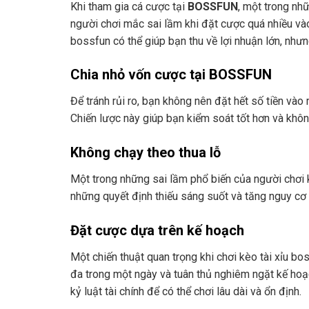
Khi tham gia cá cược tại
BOSSFUN
, một trong nhữ
người chơi mắc sai lầm khi đặt cược quá nhiều vào
bossfun có thể giúp bạn thu về lợi nhuận lớn, như
Chia nhỏ vốn cược tại BOSSFUN
Để tránh rủi ro, bạn không nên đặt hết số tiền và
Chiến lược này giúp bạn kiểm soát tốt hơn và không
Không chạy theo thua lỗ
Một trong những sai lầm phổ biến của người chơi k
những quyết định thiếu sáng suốt và tăng nguy cơ 
Đặt cược dựa trên kế hoạch
Một chiến thuật quan trọng khi chơi kèo tài xỉu bo
đa trong một ngày và tuân thủ nghiêm ngặt kế hoạ
kỷ luật tài chính để có thể chơi lâu dài và ổn định.