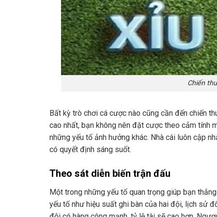
Chiến th
Bất kỳ trò chơi cá cược nào cũng cần đến chiến thu
cao nhất, bạn không nên đặt cược theo cảm tính 
những yếu tố ảnh hưởng khác. Nhà cái luôn cập nhậ
có quyết định sáng suốt.
Theo sát diễn biến trận đấu
Một trong những yếu tố quan trọng giúp bạn thắng 
yếu tố như hiệu suất ghi bàn của hai đội, lịch sử 
đội có hàng công mạnh, tỷ lệ tài sẽ cao hơn. Ngượ