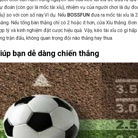
ự đoán (còn gọi là mốc tài xỉu), nhiệm vụ của người chơi là dự đo
ỉu) so với con số này.Ví dụ: Nếu
BOSSFUN
đưa ra mốc tài xỉu là 2
thắng. Nếu tổng bàn thắng chỉ có 2 hoặc ít hơn, cửa Xỉu thắng. Đơn 
p lý và kinh nghiệm đặt cược hiệu quả. Vậy, kèo tài xỉu có gì hấ
ng trận đấu, không quan trọng đội nào thắng hay thua.
iúp bạn dễ dàng chiến thắng