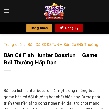
Bỏ
qua
nội
dung
Đăng nhập
Đăng ký
Trang chủ
/
Bắn Cá BOSSFUN – Săn Cá Đổi Thưởng
Siêu Hấp Dẫn Cho Game Thủ
/
Băn Cá Fish Hunter
Băn Cá Fish Hunter Bossfun – Game
Bossfun – Game Đổi Thưởng Hấp Dẫn
Đổi Thưởng Hấp Dẫn
Bắn cá fish hunter bossfun là một trong những tựa
game bắn cá đổi thưởng hot nhất hiện nay. Được phát
triển trên nền tảng công nghệ hiện đại, trò chơi mang