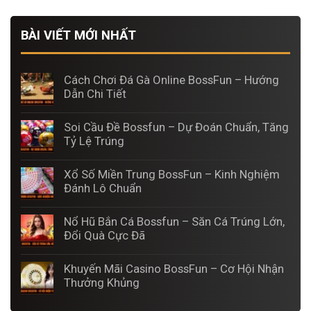
BÀI VIẾT MỚI NHẤT
Cách Chơi Đá Gà Online BossFun – Hướng
Dẫn Chi Tiết
Soi Cầu Đề Bossfun – Dự Đoán Chuẩn, Tăng
Tỷ Lệ Trúng
Xổ Số Miền Trung BossFun – Kinh Nghiệm
Đánh Lô Chuẩn
Nổ Hũ Bắn Cá Bossfun – Săn Cá Trúng Lớn,
Đổi Quà Cực Đã
Khuyến Mãi Casino BossFun – Cơ Hội Nhận
Thưởng Khủng