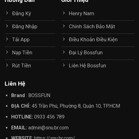
Đăng Ký
Henry Nam
Đăng Nhập
Chính Sách Bảo Mật
Tải App
Điều Khoản Điều Kiện
Nạp Tiền
Đại Lý Bossfun
Rút Tiền
Liên Hệ Bossfun
Liên Hệ
Brand
:
BOSSFUN
ĐỊA CHỈ:
45 Trần Phú, Phường 8, Quận 10, TP.HCM
HOTLINE:
0933 456 789
EMAIL:
admin@snu.br.com
WEBSITE
:
https://snu.br.com/