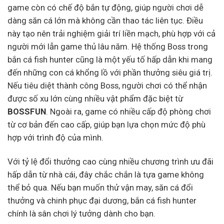
game còn có chế độ bắn tự động, giúp người chơi dễ
dàng săn cá lớn mà không cần thao tác liên tục. Điều
này tạo nên trải nghiệm giải trí liền mạch, phù hợp với cả
người mới lẫn game thủ lâu năm. Hệ thống Boss trong
bắn cá fish hunter cũng là một yếu tố hấp dẫn khi mang
đến những con cá khổng lồ với phần thưởng siêu giá trị.
Nếu tiêu diệt thành công Boss, người chơi có thể nhận
được số xu lớn cùng nhiều vật phẩm đặc biệt từ
BOSSFUN
. Ngoài ra, game có nhiều cấp độ phòng chơi
từ cơ bản đến cao cấp, giúp bạn lựa chọn mức độ phù
hợp với trình độ của mình.
Với tỷ lệ đổi thưởng cao cùng nhiều chương trình ưu đãi
hấp dẫn từ nhà cái, đây chắc chắn là tựa game không
thể bỏ qua. Nếu bạn muốn thử vận may, săn cá đổi
thưởng và chinh phục đại dương, bắn cá fish hunter
chính là sân chơi lý tưởng dành cho bạn.