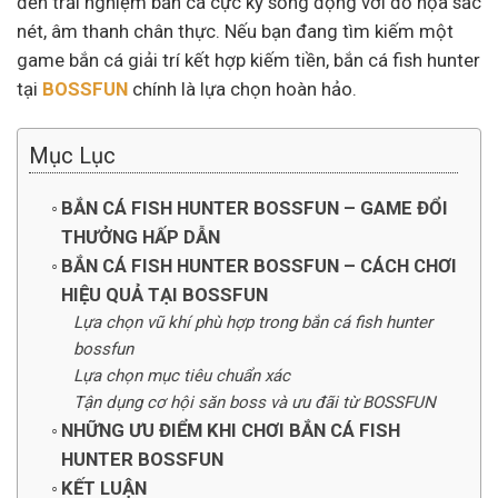
đến trải nghiệm bắn cá cực kỳ sống động với đồ họa sắc
nét, âm thanh chân thực. Nếu bạn đang tìm kiếm một
game bắn cá giải trí kết hợp kiếm tiền, bắn cá fish hunter
tại
BOSSFUN
chính là lựa chọn hoàn hảo.
Mục Lục
BẮN CÁ FISH HUNTER BOSSFUN – GAME ĐỔI
THƯỞNG HẤP DẪN
BẮN CÁ FISH HUNTER BOSSFUN – CÁCH CHƠI
HIỆU QUẢ TẠI BOSSFUN
Lựa chọn vũ khí phù hợp trong bắn cá fish hunter
bossfun
Lựa chọn mục tiêu chuẩn xác
Tận dụng cơ hội săn boss và ưu đãi từ BOSSFUN
NHỮNG ƯU ĐIỂM KHI CHƠI BẮN CÁ FISH
HUNTER BOSSFUN
KẾT LUẬN