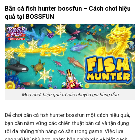
Bắn cá fish hunter bossfun – Cách chơi hiệu
quả tại BOSSFUN
Mẹo chơi hiệu quả từ các chuyên gia hàng đầu
Để chơi bắn cá fish hunter bossfun một cách hiệu quả,
bạn cần nắm vững các chiến thuật bắn cá và tận dụng
tối đa những tính năng có sẵn trong game. Việc lựa
chọn vũ khí phù hợp, nhắm bắn chính xác và biết cách