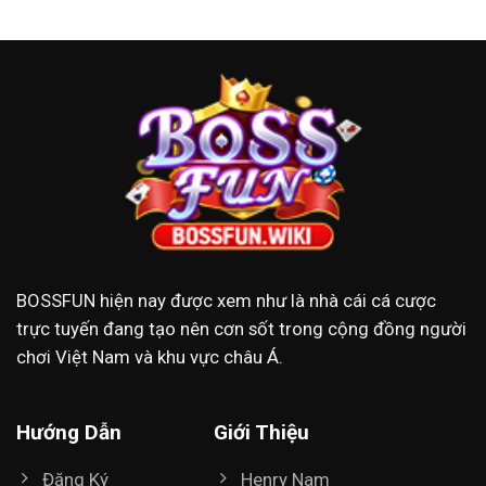
BOSSFUN
hiện nay được xem như là nhà cái cá cược
trực tuyến đang tạo nên cơn sốt trong cộng đồng người
chơi Việt Nam và khu vực châu Á.
Hướng Dẫn
Giới Thiệu
Đăng Ký
Henry Nam