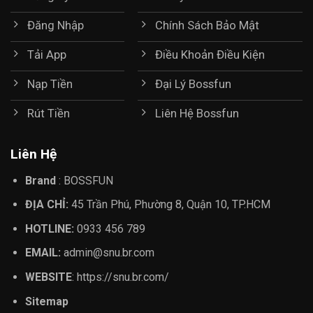
Đăng Nhập
Chính Sách Bảo Mật
Tải App
Điều Khoản Điều Kiện
Nạp Tiền
Đại Lý Bossfun
Rút Tiền
Liên Hệ Bossfun
Liên Hệ
Brand
:
BOSSFUN
ĐỊA CHỈ:
45 Trần Phú, Phường 8, Quận 10, TP.HCM
HOTLINE:
0933 456 789
EMAIL:
admin@snu.br.com
WEBSITE
:
https://snu.br.com/
Sitemap