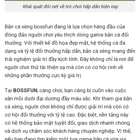
Khái quát đôi nét về trò chơi hấp dẫn hiện nay
Bắn cá xèng bossfun đang là lựa chọn hàng đầu của
đông đảo người chơi yêu thích dòng game bắn cá đổi
thưởng. Với thiết kế đồ họa đẹp mắt, hệ thống cá đa
dạng và tỷ lệ đổi thưởng hấp dẫn, bắn cá xèng mang đến
trải nghiệm giải trí đầy kịch tính. Đây không chỉ là nơi để
người chơi thử tài thiện xạ mà còn có cơ hội rinh về
những phần thưởng cực kỳ giá trị.
Tại
BOSSFUN
,
càng chơi, bạn càng bị cuốn vào cuộc
săn mồi dưới đại dương đầy màu sắc. Khi tham gia bắn
cá xèng, người chơi không chỉ được giải trí mà còn có
cơ hội đổi thưởng với tỷ lệ cao. Đặc biệt, nền tảng này
có hệ thống bảo mật tuyệt đối, giao dịch nhanh chóng
và dịch vụ chăm sóc khách hàng chuyên nghiệp. Vì thế,
nếu bạn đang tìm kiếm một tựa game bắn cá vừa vui