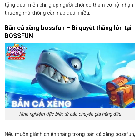
tặng quà miễn phí, giúp người chơi có thêm cơ hội nhận
thưởng mà không cần nạp quá nhiều..
Bắn cá xèng bossfun – Bí quyết thắng lớn tại
BOSSFUN
Kinh nghiệm đặc biệt từ các chuyên gia hàng đầu
Nếu muốn giành chiến thắng trong bắn cá xèng bossfun,